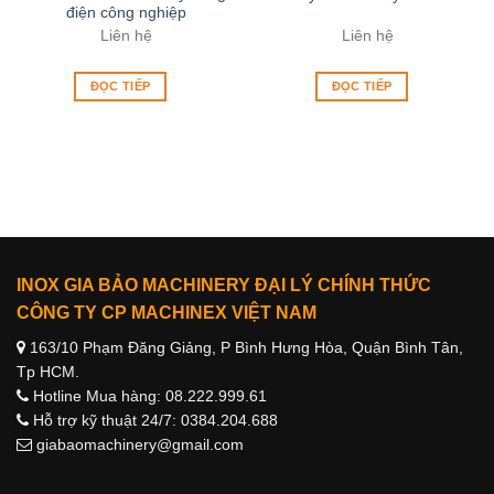
điện công nghiệp
Liên hệ
Liên hệ
ĐỌC TIẾP
ĐỌC TIẾP
INOX GIA BẢO MACHINERY ĐẠI LÝ CHÍNH THỨC
CÔNG TY CP MACHINEX VIỆT NAM
163/10 Phạm Đăng Giảng, P Bình Hưng Hòa, Quận Bình Tân,
Tp HCM.
Hotline Mua hàng: 08.222.999.61
Hỗ trợ kỹ thuật 24/7: 0384.204.688
giabaomachinery@gmail.com