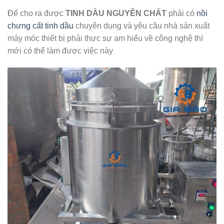
Để cho ra được
TINH DẦU NGUYÊN CHẤT
phải có
nồi
chưng cất tinh dầu
chuyên dụng và yêu cầu nhà sản xuất
máy móc thiết bị phải thực sự am hiểu về công nghệ thì
mới có thể làm được việc này