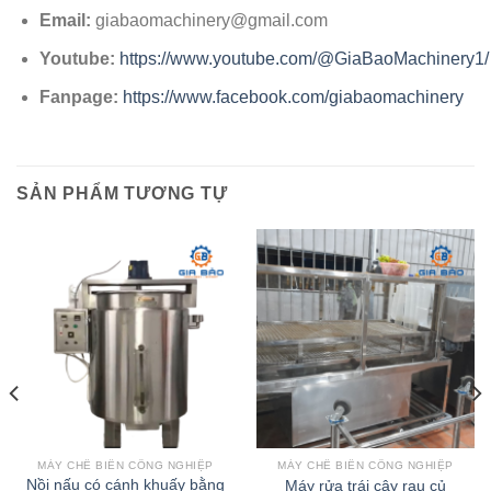
Email:
giabaomachinery@gmail.com
Youtube:
https://www.youtube.com/@GiaBaoMachinery1/
Fanpage:
https://www.facebook.com/giabaomachinery
SẢN PHẨM TƯƠNG TỰ
MÁY CHẾ BIẾN CÔNG NGHIỆP
MÁY CHẾ BIẾN CÔNG NGHIỆP
Nồi nấu có cánh khuấy bằng
Máy rửa trái cây rau củ