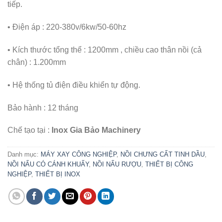
tiếp.
• Điện áp : 220-380v/6kw/50-60hz
• Kích thước tổng thể : 1200mm , chiều cao thân nồi (cả
chân) : 1.200mm
• Hệ thống tủ điện điều khiển tự động.
Bảo hành : 12 tháng
Chế tạo tại :
Inox Gia Bảo Machinery
Danh mục:
MÁY XAY CÔNG NGHIỆP
,
NỒI CHƯNG CẤT TINH DẦU
,
NỒI NẤU CÓ CÁNH KHUẤY
,
NỒI NẤU RƯỢU
,
THIẾT BỊ CÔNG
NGHIỆP
,
THIẾT BỊ INOX