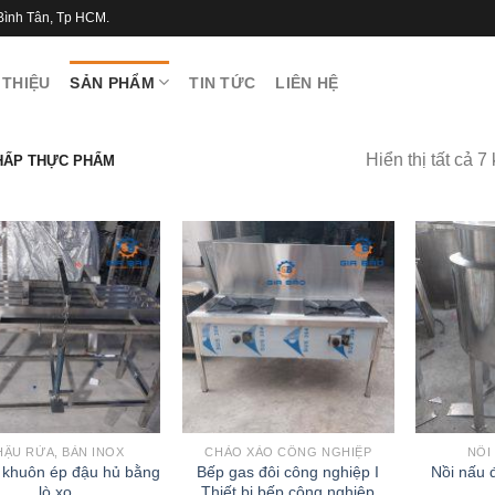
Bình Tân, Tp HCM.
 THIỆU
SẢN PHẨM
TIN TỨC
LIÊN HỆ
Hiển thị tất cả 7
HẤP THỰC PHẨM
HẬU RỬA, BÀN INOX
CHẢO XÀO CÔNG NGHIỆP
NỒI
 khuôn ép đậu hủ bằng
Bếp gas đôi công nghiệp I
Nồi nấu 
lò xo
Thiết bị bếp công nghiệp