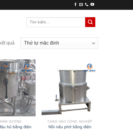
Tìm
kiếm:
 kết quả
 HẦM XƯƠNG
CHẢO XÀO CÔNG NGHIỆP
đậu hủ bằng điện
Nồi nấu phở bằng điện