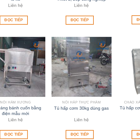
Liên hệ
Liên hệ
Đ
ĐỌC TIẾP
ĐỌC TIẾP
NỒI HẦM XƯƠNG
NỒI HẤP THỰC PHẨM
CHẢO X
tráng bánh cuốn bằng
Tủ hấp cơ
Tủ hấp cơm 30kg dùng gas
điện mẫu mới
Liên hệ
Liên hệ
ĐỌC TIẾP
ĐỌC TIẾP
Đ