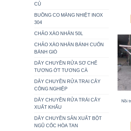
CỦ
BUỒNG CO MÀNG NHIỆT INOX
304
CHẢO XÀO NHÂN 50L
CHẢO XÀO NHÂN BÁNH CUỐN
BÁNH GIÒ
DÂY CHUYỀN RỬA SƠ CHẾ
TƯƠNG ỚT TƯƠNG CÀ
DÂY CHUYỀN RỬA TRAI CÂY
CÔNG NGHIỆP
DÂY CHUYỀN RỬA TRÁI CÂY
Nồi 
XUẤT KHẨU
DÂY CHUYỀN SẢN XUẤT BỘT
NGŨ CỐC HÒA TAN