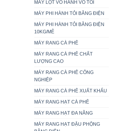
MÁY LỘT VỎ HÀNH VỎ TỎI
MÁY PHI HÀNH TỎI BẰNG ĐIỆN
MÁY PHI HÀNH TỎI BẰNG ĐIỆN
10KG/MẺ
MÁY RANG CÀ PHÊ
MÁY RANG CÀ PHÊ CHẤT
LƯỢNG CAO
MÁY RANG CÀ PHÊ CÔNG
NGHIỆP
MÁY RANG CÀ PHÊ XUẤT KHẨU
MÁY RANG HẠT CÀ PHÊ
MÁY RANG HẠT ĐA NẰNG
MÁY RANG HẠT ĐẬU PHỘNG