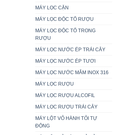
MÁY LỌC CẶN
MÁY LỌC ĐỘC TỐ RƯỢU
MÁY LỌC ĐỘC TỐ TRONG
RƯỢU
MÁY LỌC NƯỚC ÉP TRÁI CÂY
MÁY LỌC NƯỚC ÉP TƯƠI
MÁY LỌC NƯỚC MẮM INOX 316
MÁY LỌC RƯỢU
MÁY LỌC RƯỢU ALCOFIL
MÁY LỌC RƯỢU TRÁI CÂY
MÁY LỘT VỎ HÀNH TỎI TỰ
ĐỘNG