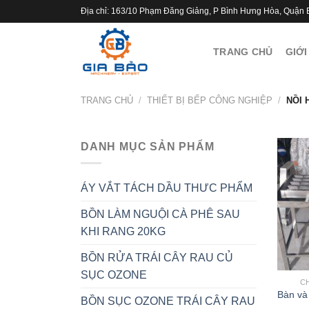
Skip
Địa chỉ: 163/10 Phạm Đăng Giảng, P Bình Hưng Hòa, Quận 
to
content
TRANG CHỦ
GIỚI
TRANG CHỦ
/
THIẾT BỊ BẾP CÔNG NGHIỆP
/
NỒI 
DANH MỤC SẢN PHẨM
ÁY VẮT TÁCH DẦU THƯC PHẨM
BỒN LÀM NGUỘI CÀ PHÊ SAU
KHI RANG 20KG
BỒN RỬA TRÁI CÂY RAU CỦ
SỤC OZONE
C
Bàn và
BỒN SỤC OZONE TRÁI CÂY RAU