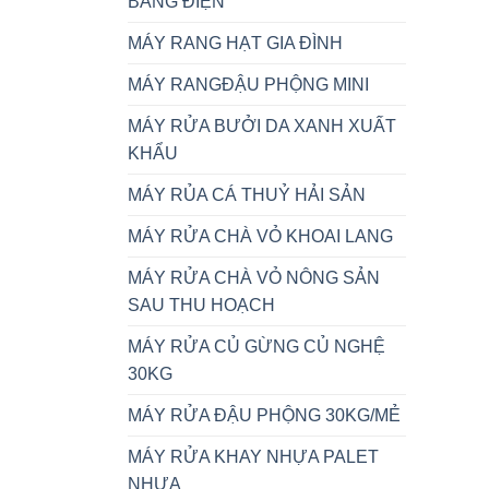
BẰNG ĐIỆN
MÁY RANG HẠT GIA ĐÌNH
MÁY RANGĐẬU PHỘNG MINI
MÁY RỬA BƯỞI DA XANH XUẤT
KHẨU
MÁY RỦA CÁ THUỶ HẢI SẢN
MÁY RỬA CHÀ VỎ KHOAI LANG
MÁY RỬA CHÀ VỎ NÔNG SẢN
SAU THU HOẠCH
MÁY RỬA CỦ GỪNG CỦ NGHỆ
30KG
MÁY RỬA ĐẬU PHỘNG 30KG/MẺ
MÁY RỬA KHAY NHỰA PALET
NHỰA