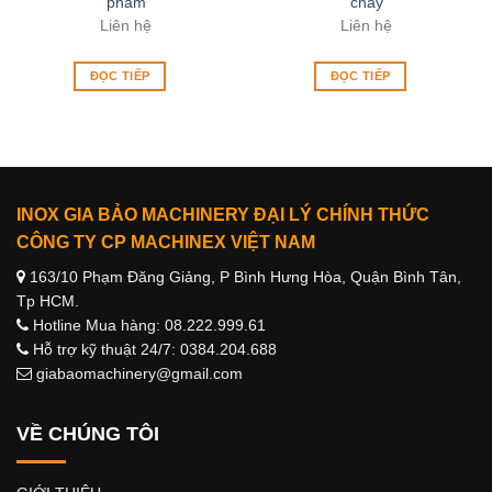
phẩm
chay
Liên hệ
Liên hệ
ĐỌC TIẾP
ĐỌC TIẾP
INOX GIA BẢO MACHINERY ĐẠI LÝ CHÍNH THỨC
CÔNG TY CP MACHINEX VIỆT NAM
163/10 Phạm Đăng Giảng, P Bình Hưng Hòa, Quận Bình Tân,
Tp HCM.
Hotline Mua hàng: 08.222.999.61
Hỗ trợ kỹ thuật 24/7: 0384.204.688
giabaomachinery@gmail.com
VỀ CHÚNG TÔI