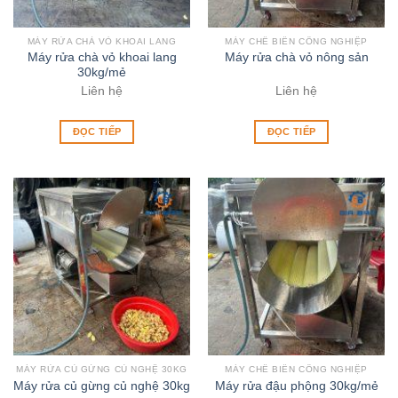
MÁY RỬA CHÀ VỎ KHOAI LANG
MÁY CHẾ BIẾN CÔNG NGHIỆP
Máy rửa chà vỏ khoai lang
Máy rửa chà vỏ nông sản
30kg/mẻ
Liên hệ
Liên hệ
ĐỌC TIẾP
ĐỌC TIẾP
MÁY RỬA CỦ GỪNG CỦ NGHỆ 30KG
MÁY CHẾ BIẾN CÔNG NGHIỆP
Máy rửa củ gừng củ nghệ 30kg
Máy rửa đậu phộng 30kg/mẻ