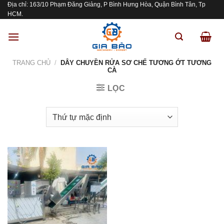
Địa chỉ: 163/10 Phạm Đăng Giảng, P Bình Hưng Hòa, Quận Bình Tân, Tp
Skip
HCM.
to
content
TRANG CHỦ
/
DÂY CHUYỀN RỬA SƠ CHẾ TƯƠNG ỚT TƯƠNG
CÀ
LỌC