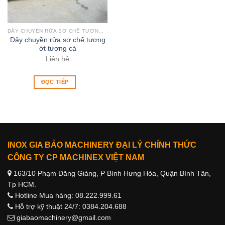
DÂY CHUYỀN RỬA SƠ CHẾ TƯƠNG ỚT TƯƠNG CÀ
Dây chuyền rửa sơ chế tương
ớt tương cà
Liên hệ
ĐỌC TIẾP
INOX GIA BẢO MACHINERY ĐẠI LÝ CHÍNH THỨC
CÔNG TY CP MACHINEX VIỆT NAM
163/10 Phạm Đăng Giảng, P Bình Hưng Hòa, Quận Bình Tân,
Tp HCM.
Hotline Mua hàng: 08.222.999.61
Hỗ trợ kỹ thuật 24/7: 0384.204.688
giabaomachinery@gmail.com