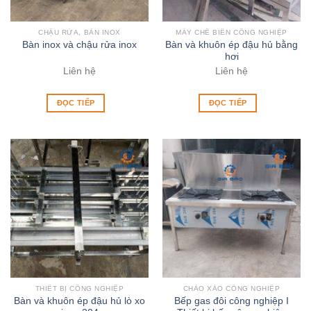
CHẬU RỬA, BÀN INOX
MÁY CHẾ BIẾN CÔNG NGHIỆP
Bàn và khuôn ép đậu hủ bằng
Bàn inox và chậu rửa inox
hơi
Liên hệ
Liên hệ
ĐỌC TIẾP
ĐỌC TIẾP
THIẾT BỊ CÔNG NGHIỆP
CHẢO XÀO CÔNG NGHIỆP
Bàn và khuôn ép đậu hủ lò xo
Bếp gas đôi công nghiệp I