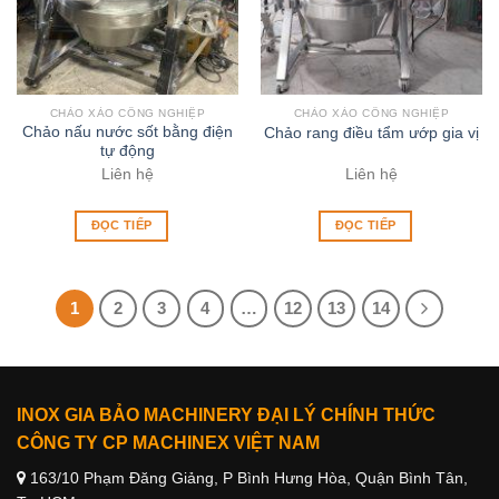
CHẢO XÀO CÔNG NGHIỆP
CHẢO XÀO CÔNG NGHIỆP
Chảo nấu nước sốt bằng điện
Chảo rang điều tẩm ướp gia vị
tự động
Liên hệ
Liên hệ
ĐỌC TIẾP
ĐỌC TIẾP
1
2
3
4
…
12
13
14
INOX GIA BẢO MACHINERY ĐẠI LÝ CHÍNH THỨC
CÔNG TY CP MACHINEX VIỆT NAM
163/10 Phạm Đăng Giảng, P Bình Hưng Hòa, Quận Bình Tân,