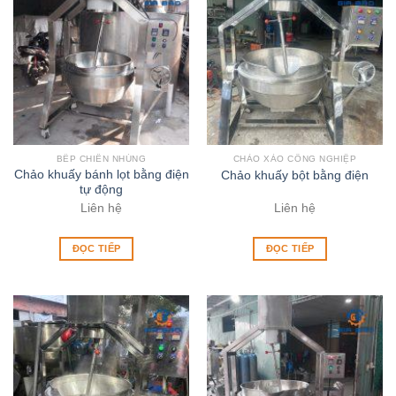
BẾP CHIÊN NHÚNG
CHẢO XÀO CÔNG NGHIỆP
Chảo khuấy bánh lọt bằng điện
Chảo khuấy bột bằng điện
tự động
Liên hệ
Liên hệ
ĐỌC TIẾP
ĐỌC TIẾP