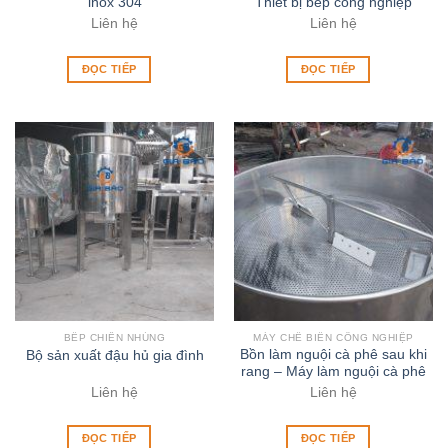
inox 304
Thiết bị bếp công nghiệp
Liên hệ
Liên hệ
ĐỌC TIẾP
ĐỌC TIẾP
BẾP CHIÊN NHÚNG
MÁY CHẾ BIẾN CÔNG NGHIỆP
Bồn làm nguội cà phê sau khi
Bộ sản xuất đậu hủ gia đình
rang – Máy làm nguội cà phê
Liên hệ
Liên hệ
ĐỌC TIẾP
ĐỌC TIẾP