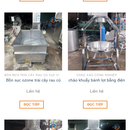
BỒN RỬA TRÁI CÂY RAU CỦ SỤC OZONE
CHẢO XÀO CÔNG NGHIỆP
Bồn sục ozone trái cây rau củ
chảo khuấy bánh lọt bằng điện
Liên hệ
Liên hệ
ĐỌC TIẾP
ĐỌC TIẾP