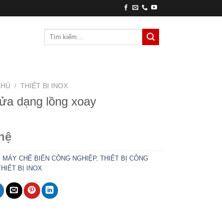
Tìm
kiếm:
CHỦ
/
THIẾT BỊ INOX
ửa dạng lồng xoay
hệ
:
MÁY CHẾ BIẾN CÔNG NGHIỆP
,
THIẾT BỊ CÔNG
THIẾT BỊ INOX