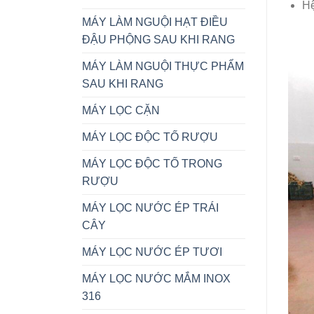
Hệ
MÁY LÀM NGUỘI HẠT ĐIỀU
ĐẬU PHỘNG SAU KHI RANG
MÁY LÀM NGUỘI THỰC PHẨM
SAU KHI RANG
MÁY LỌC CẶN
MÁY LỌC ĐỘC TỐ RƯỢU
MÁY LỌC ĐỘC TỐ TRONG
RƯỢU
MÁY LỌC NƯỚC ÉP TRÁI
CÂY
MÁY LỌC NƯỚC ÉP TƯƠI
MÁY LỌC NƯỚC MẮM INOX
316