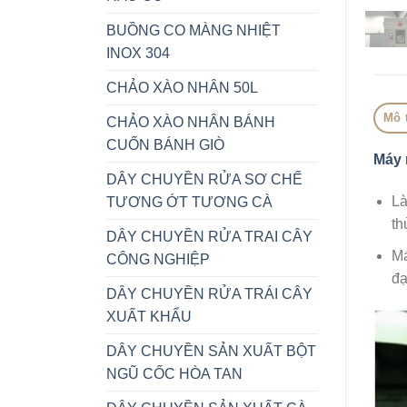
BUỒNG CO MÀNG NHIỆT
INOX 304
CHẢO XÀO NHÂN 50L
Mô 
CHẢO XÀO NHÂN BÁNH
CUỐN BÁNH GIÒ
Máy 
DÂY CHUYỀN RỬA SƠ CHẾ
Là
TƯƠNG ỚT TƯƠNG CÀ
th
DÂY CHUYỀN RỬA TRAI CÂY
Má
CÔNG NGHIỆP
đạ
DÂY CHUYỀN RỬA TRÁI CÂY
XUẤT KHẨU
DÂY CHUYỀN SẢN XUẤT BỘT
NGŨ CỐC HÒA TAN