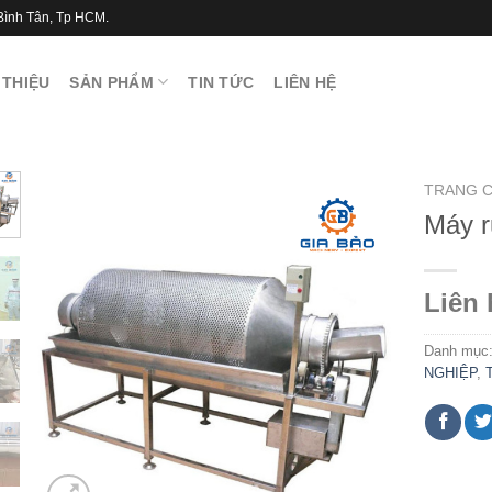
Bình Tân, Tp HCM.
 THIỆU
SẢN PHẨM
TIN TỨC
LIÊN HỆ
TRANG 
Máy r
Liên 
Danh mục
NGHIỆP
,