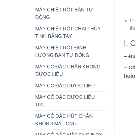
MÁY CHIẾT RÓT BÁN TỰ
ĐỘNG
Có
th
MÁY CHIẾT RÓT CHAI THỦY
TINH BẰNG TAY
I. 
MÁY CHIẾT RÓT ĐỊNH
LƯỢNG BÁN TỰ ĐỘNG
– Đư
MÁY CÔ ĐẶC CHÂN KHÔNG
– Có
DƯỢC LIỆU
hoà
MÁY CÔ ĐẶC DƯỢC LIỆU
MÁY CÔ ĐẶC DƯỢC LIỆU
100L
MÁY CÔ ĐẶC HÚT CHÂN
KHÔNG MẬT ONG