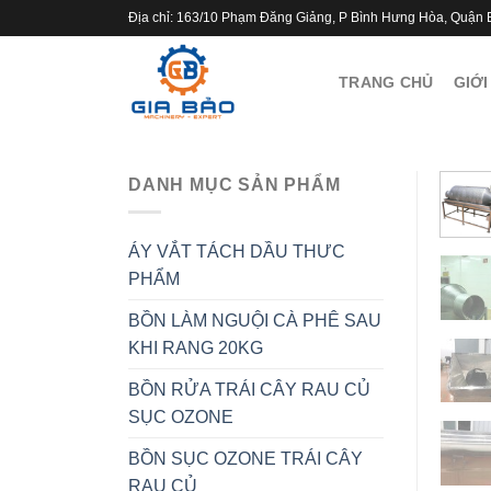
Skip
Địa chỉ: 163/10 Phạm Đăng Giảng, P Bình Hưng Hòa, Quận 
to
content
TRANG CHỦ
GIỚI
DANH MỤC SẢN PHẨM
ÁY VẮT TÁCH DẦU THƯC
PHẨM
BỒN LÀM NGUỘI CÀ PHÊ SAU
KHI RANG 20KG
BỒN RỬA TRÁI CÂY RAU CỦ
SỤC OZONE
BỒN SỤC OZONE TRÁI CÂY
RAU CỦ