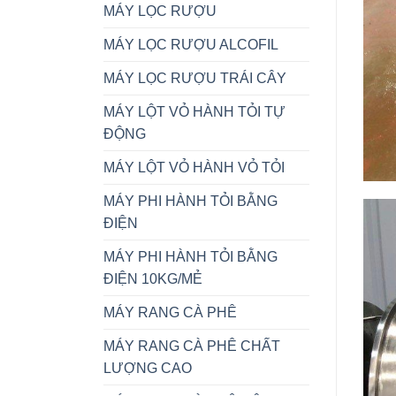
MÁY LỌC RƯỢU
MÁY LỌC RƯỢU ALCOFIL
MÁY LỌC RƯỢU TRÁI CÂY
MÁY LỘT VỎ HÀNH TỎI TỰ
ĐỘNG
MÁY LỘT VỎ HÀNH VỎ TỎI
MÁY PHI HÀNH TỎI BẰNG
ĐIỆN
MÁY PHI HÀNH TỎI BẰNG
ĐIỆN 10KG/MẺ
MÁY RANG CÀ PHÊ
MÁY RANG CÀ PHÊ CHẤT
LƯỢNG CAO