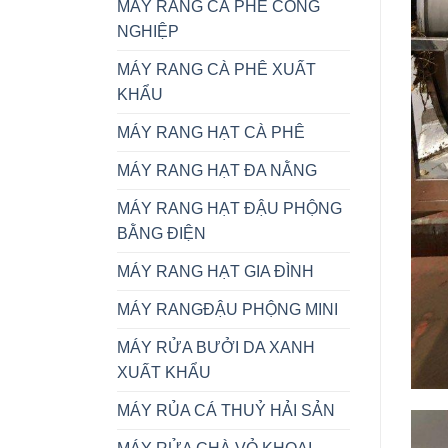
MÁY RANG CÀ PHÊ CÔNG
NGHIỆP
MÁY RANG CÀ PHÊ XUẤT
KHẨU
MÁY RANG HẠT CÀ PHÊ
MÁY RANG HẠT ĐA NẰNG
MÁY RANG HẠT ĐẬU PHỘNG
BẰNG ĐIỆN
MÁY RANG HẠT GIA ĐÌNH
MÁY RANGĐẬU PHỘNG MINI
MÁY RỬA BƯỞI DA XANH
XUẤT KHẨU
MÁY RỦA CÁ THUỶ HẢI SẢN