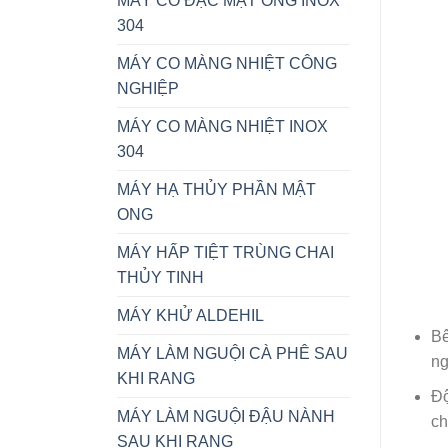
MÁY CÔ ĐẶC MẬT ONG INOX
304
MÁY CO MÀNG NHIỆT CÔNG
NGHIỆP
MÁY CO MÀNG NHIỆT INOX
304
MÁY HẠ THỦY PHẦN MẬT
ONG
MÁY HẤP TIỆT TRÙNG CHAI
THỦY TINH
MÁY KHỬ ALDEHIL
Bê
MÁY LÀM NGUỘI CÀ PHÊ SAU
ng
KHI RANG
Độ
MÁY LÀM NGUỘI ĐẬU NÀNH
ch
SAU KHI RANG