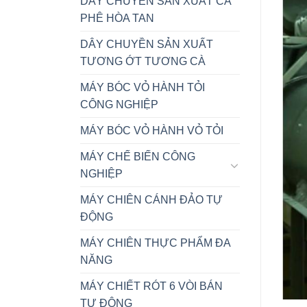
DÂY CHUYỀN SẢN XUẤT CÀ
PHÊ HÒA TAN
DÂY CHUYỀN SẢN XUẤT
TƯƠNG ỚT TƯƠNG CÀ
MÁY BÓC VỎ HÀNH TỎI
CÔNG NGHIỆP
MÁY BÓC VỎ HÀNH VỎ TỎI
MÁY CHẾ BIẾN CÔNG
NGHIỆP
MÁY CHIÊN CÁNH ĐẢO TỰ
ĐỘNG
MÁY CHIÊN THỰC PHẨM ĐA
NĂNG
MÁY CHIẾT RÓT 6 VÒI BÁN
TỰ ĐỘNG