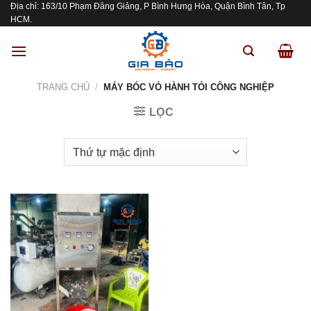
Địa chỉ: 163/10 Phạm Đăng Giảng, P Bình Hưng Hòa, Quận Bình Tân, Tp
Skip
HCM.
to
content
TRANG CHỦ
/
MÁY BÓC VỎ HÀNH TỎI CÔNG NGHIỆP
LỌC