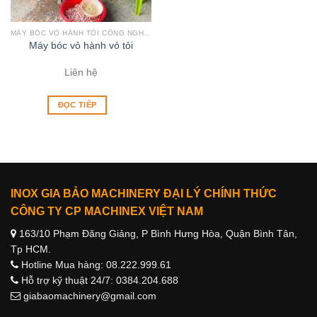
MÁY BÓC VỎ HÀNH TỎI CÔNG NGHIỆP
Máy bóc vỏ hành vỏ tỏi
Liên hệ
ĐỌC TIẾP
INOX GIA BẢO MACHINERY ĐẠI LÝ CHÍNH THỨC
CÔNG TY CP MACHINEX VIỆT NAM
163/10 Phạm Đăng Giảng, P Bình Hưng Hòa, Quận Bình Tân,
Tp HCM.
Hotline Mua hàng: 08.222.999.61
Hỗ trợ kỹ thuật 24/7: 0384.204.688
giabaomachinery@gmail.com