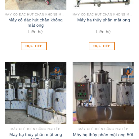
MÁY CÔ ĐẶC HÚT CHÂN KHÔNG MẬT ONG
MÁY CÔ ĐẶC HÚT CHÂN KHÔNG MẬT ONG
Máy cô đặc hút chân không
Máy hạ thủy phần mật ong
mật ong
Liên hệ
Liên hệ
ĐỌC TIẾP
ĐỌC TIẾP
MÁY CHẾ BIẾN CÔNG NGHIỆP
MÁY CHẾ BIẾN CÔNG NGHIỆP
Máy hạ thủy phần mật ong
Máy hạ thủy phần mật ong 50L