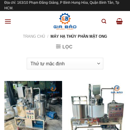
Địa chỉ: 163/10 Phạm Đăng Giảng, P Bình Hưng Hòa, Quận Bình Tân, Tp
Skip
HCM.
to
content
TRANG CHỦ
/
MÁY HẠ THỦY PHẦN MẬT ONG
LỌC