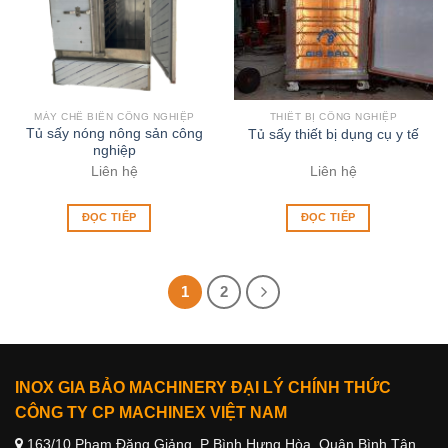
MÁY CHẾ BIẾN CÔNG NGHIỆP
THIẾT BỊ CÔNG NGHIỆP
Tủ sấy nóng nông sản công
Tủ sấy thiết bị dụng cụ y tế
nghiệp
Liên hệ
Liên hệ
ĐỌC TIẾP
ĐỌC TIẾP
1
2
INOX GIA BẢO MACHINERY ĐẠI LÝ CHÍNH THỨC
CÔNG TY CP MACHINEX VIỆT NAM
163/10 Phạm Đăng Giảng, P Bình Hưng Hòa, Quận Bình Tân,