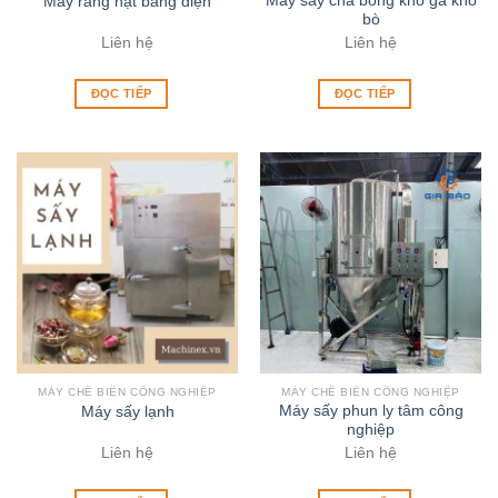
Máy sấy chà bông khô gà khô
Máy rang hạt bằng điện
bò
Liên hệ
Liên hệ
ĐỌC TIẾP
ĐỌC TIẾP
MÁY CHẾ BIẾN CÔNG NGHIỆP
MÁY CHẾ BIẾN CÔNG NGHIỆP
Máy sấy phun ly tâm công
Máy sấy lạnh
nghiệp
Liên hệ
Liên hệ