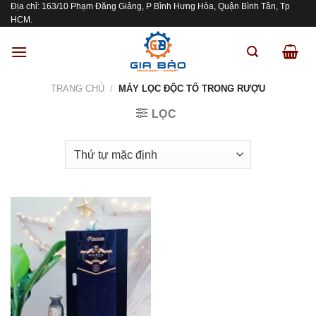
Địa chỉ: 163/10 Phạm Đăng Giảng, P Bình Hưng Hòa, Quận Bình Tân, Tp
Skip
HCM.
to
content
TRANG CHỦ
/
MÁY LỌC ĐỘC TỐ TRONG RƯỢU
LỌC