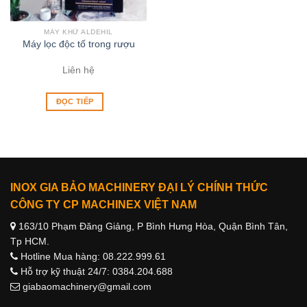
MÁY KHỬ ALDEHIL
Máy lọc độc tố trong rượu
Liên hệ
ĐỌC TIẾP
INOX GIA BẢO MACHINERY ĐẠI LÝ CHÍNH THỨC
CÔNG TY CP MACHINEX VIỆT NAM
163/10 Phạm Đăng Giảng, P Bình Hưng Hòa, Quận Bình Tân,
Tp HCM.
Hotline Mua hàng: 08.222.999.61
Hỗ trợ kỹ thuật 24/7: 0384.204.688
giabaomachinery@gmail.com