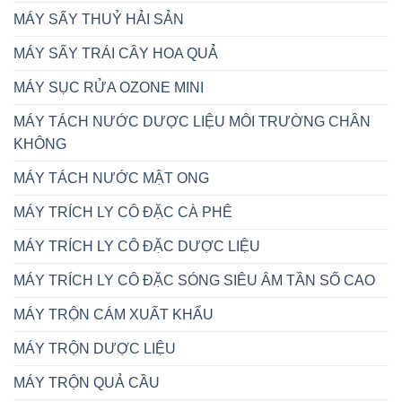
MÁY SẤY THUỶ HẢI SẢN
MÁY SẤY TRÁI CÂY HOA QUẢ
MÁY SỤC RỬA OZONE MINI
MÁY TÁCH NƯỚC DƯỢC LIỆU MÔI TRƯỜNG CHÂN
KHÔNG
MÁY TÁCH NƯỚC MẬT ONG
MÁY TRÍCH LY CÔ ĐẶC CÀ PHÊ
MÁY TRÍCH LY CÔ ĐẶC DƯỢC LIỆU
MÁY TRÍCH LY CÔ ĐẶC SÓNG SIÊU ÂM TẦN SỐ CAO
MÁY TRỘN CÁM XUẤT KHẨU
MÁY TRỘN DƯỢC LIỆU
MÁY TRỘN QUẢ CẦU