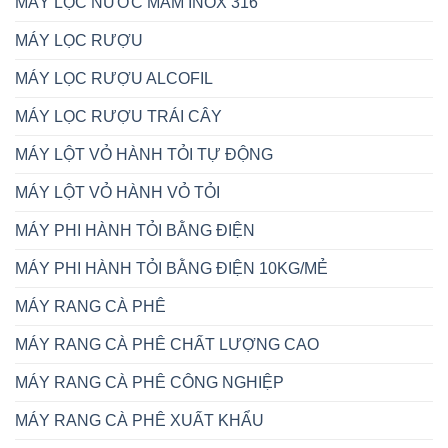
MÁY LỌC NƯỚC MẮM INOX 316
MÁY LỌC RƯỢU
MÁY LỌC RƯỢU ALCOFIL
MÁY LỌC RƯỢU TRÁI CÂY
MÁY LỘT VỎ HÀNH TỎI TỰ ĐỘNG
MÁY LỘT VỎ HÀNH VỎ TỎI
MÁY PHI HÀNH TỎI BẰNG ĐIỆN
MÁY PHI HÀNH TỎI BẰNG ĐIỆN 10KG/MẺ
MÁY RANG CÀ PHÊ
MÁY RANG CÀ PHÊ CHẤT LƯỢNG CAO
MÁY RANG CÀ PHÊ CÔNG NGHIỆP
MÁY RANG CÀ PHÊ XUẤT KHẨU