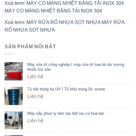
Xoá term: MÁY CO MÀNG NHIỆT BĂNG TẢI INOX 304
MÁY CO MÀNG NHIỆT BĂNG TẢI INOX 304
Xoá term: MÁY RỬA RỔ NHỰA SỌT NHỰA MÁY RỬA
RỔ NHỰA SỌT NHỰA
SẢN PHẨM NỔI BẬT
Máy rửa ớt công nghiệp I máy rửa ớt loại bỏ dư lượng
thuốc trừ sâu
Liên hệ
Tủ tiệt trùng tia UV I Tủ khử trùng Dr. ozone
Liên hệ
Máy sấy phun ly tâm tạo bột rau củ hoà tan
Liên hệ