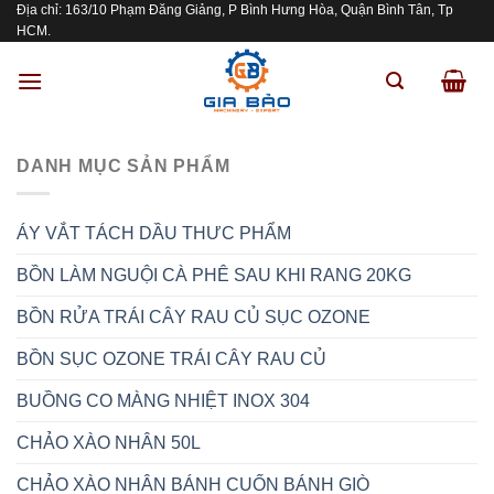
Địa chỉ: 163/10 Phạm Đăng Giảng, P Bình Hưng Hòa, Quận Bình Tân, Tp
Skip
HCM.
to
content
DANH MỤC SẢN PHẨM
ÁY VẮT TÁCH DẦU THƯC PHẨM
BỒN LÀM NGUỘI CÀ PHÊ SAU KHI RANG 20KG
BỒN RỬA TRÁI CÂY RAU CỦ SỤC OZONE
BỒN SỤC OZONE TRÁI CÂY RAU CỦ
BUỒNG CO MÀNG NHIỆT INOX 304
CHẢO XÀO NHÂN 50L
CHẢO XÀO NHÂN BÁNH CUỐN BÁNH GIÒ