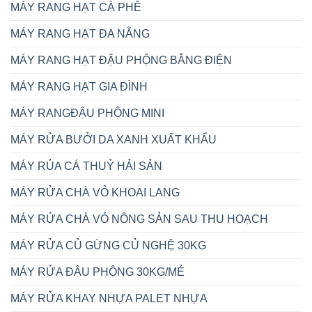
MÁY RANG HẠT CÀ PHÊ
MÁY RANG HẠT ĐA NẰNG
MÁY RANG HẠT ĐẬU PHỘNG BẰNG ĐIỆN
MÁY RANG HẠT GIA ĐÌNH
MÁY RANGĐẬU PHỘNG MINI
MÁY RỬA BƯỞI DA XANH XUẤT KHẨU
MÁY RỦA CÁ THUỶ HẢI SẢN
MÁY RỬA CHÀ VỎ KHOAI LANG
MÁY RỬA CHÀ VỎ NÔNG SẢN SAU THU HOẠCH
MÁY RỬA CỦ GỪNG CỦ NGHỆ 30KG
MÁY RỬA ĐẬU PHỘNG 30KG/MẺ
MÁY RỬA KHAY NHỰA PALET NHỰA