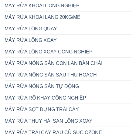
MÁY RỬA KHOAI CÔNG NGHIỆP
MÁY RỬA KHOAI LANG 20KG/MẺ
MÁY RỬA LỒNG QUAY
MÁY RỬA LỒNG XOAY
MÁY RỬA LỒNG XOAY CÔNG NGHIỆP
MÁY RỬA NÔNG SẢN CON LĂN BÀN CHẢI
MÁY RỬA NÔNG SẢN SAU THU HOẠCH
MÁY RỬA NÔNG SẢN TỰ ĐỘNG
MÁY RỬA RỔ KHAY CÔNG NGHIỆP
MÁY RỬA SỌT ĐỰNG TRÁI CÂY
MÁY RỬA THỦY HẢI SẢN LỒNG XOAY
MÁY RỬA TRÁI CÂY RAU CỦ SỤC OZONE