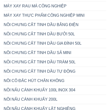
MÁY XAY RAU MÁ CÔNG NGHIỆP
MÁY XAY THỰC PHẨM CÔNG NGHIỆP MINI
NỒI CHƯNG CẤT TINH DẦU BẰNG ĐIỆN
NỒI CHƯNG CẤT TINH DẦU BƯỞI 50L
NỒI CHƯNG CẤT TINH DẦU GIA ĐÌNH 50L
NỒI CHƯNG CẤT TINH DẦU SẢ MINI
NỒI CHƯNG CẤT TINH DẦU TRÀM 50L
NỒI CHƯNG CẤT TINH DẦU TỰ ĐỘNG
NỒI CÔ ĐĂC HÚT CHÂN KHÔNG
NỒI NẤU CÁNH KHUẤY 100L INOX 304
NỒI NẤU CÁNH KHUẤY 200L
NỒI NẤU CÁNH KHUẤY LẬT NGHIÊNG