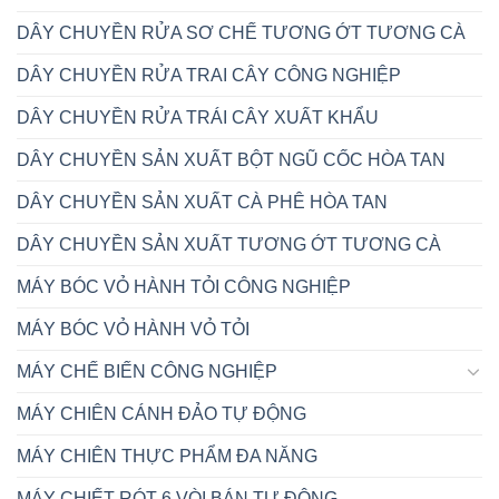
DÂY CHUYỀN RỬA SƠ CHẾ TƯƠNG ỚT TƯƠNG CÀ
DÂY CHUYỀN RỬA TRAI CÂY CÔNG NGHIỆP
DÂY CHUYỀN RỬA TRÁI CÂY XUẤT KHẨU
DÂY CHUYỀN SẢN XUẤT BỘT NGŨ CỐC HÒA TAN
DÂY CHUYỀN SẢN XUẤT CÀ PHÊ HÒA TAN
DÂY CHUYỀN SẢN XUẤT TƯƠNG ỚT TƯƠNG CÀ
MÁY BÓC VỎ HÀNH TỎI CÔNG NGHIỆP
MÁY BÓC VỎ HÀNH VỎ TỎI
MÁY CHẾ BIẾN CÔNG NGHIỆP
MÁY CHIÊN CÁNH ĐẢO TỰ ĐỘNG
MÁY CHIÊN THỰC PHẨM ĐA NĂNG
MÁY CHIẾT RÓT 6 VÒI BÁN TỰ ĐỘNG