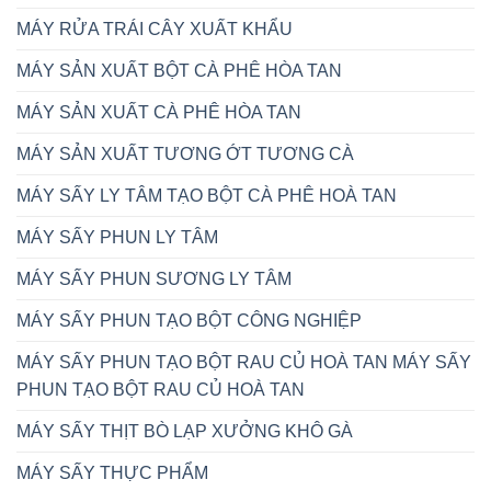
MÁY RỬA TRÁI CÂY XUẤT KHẨU
MÁY SẢN XUẤT BỘT CÀ PHÊ HÒA TAN
MÁY SẢN XUẤT CÀ PHÊ HÒA TAN
MÁY SẢN XUẤT TƯƠNG ỚT TƯƠNG CÀ
MÁY SẤY LY TÂM TẠO BỘT CÀ PHÊ HOÀ TAN
MÁY SẤY PHUN LY TÂM
MÁY SẤY PHUN SƯƠNG LY TÂM
MÁY SẤY PHUN TẠO BỘT CÔNG NGHIỆP
MÁY SẤY PHUN TẠO BỘT RAU CỦ HOÀ TAN MÁY SẤY
PHUN TẠO BỘT RAU CỦ HOÀ TAN
MÁY SẤY THỊT BÒ LẠP XƯỞNG KHÔ GÀ
MÁY SẤY THỰC PHẨM