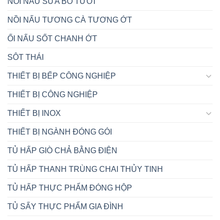
NỒI NẤU SỮA BÒ TƯƠI
NỒI NẤU TƯƠNG CÀ TƯƠNG ỚT
ỐI NẤU SỐT CHANH ỚT
SÔT THÁI
THIẾT BỊ BẾP CÔNG NGHIỆP
THIẾT BỊ CÔNG NGHIỆP
THIẾT BỊ INOX
THIẾT BỊ NGÀNH ĐÓNG GÓI
TỦ HẤP GIÒ CHẢ BẰNG ĐIỆN
TỦ HẤP THANH TRÙNG CHAI THỦY TINH
TỦ HẤP THỰC PHẨM ĐÓNG HỘP
TỦ SẤY THỰC PHẨM GIA ĐÌNH