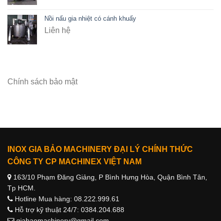
Nồi nấu gia nhiệt có cánh khuấy
Liên hệ
Chính sách bảo mật
INOX GIA BẢO MACHINERY ĐẠI LÝ CHÍNH THỨC
CÔNG TY CP MACHINEX VIỆT NAM
163/10 Phạm Đăng Giảng, P Bình Hưng Hòa, Quận Bình Tân,
Tp HCM.
Hotline Mua hàng: 08.222.999.61
Hỗ trợ kỹ thuật 24/7: 0384.204.688
giabaomachinery@gmail.com