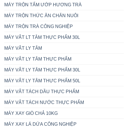
MÁY TRỘN TẨM ƯỚP HƯƠNG TRÀ
MÁY TRỘN THỨC ĂN CHĂN NUÔI
MÁY TRỘN TRÀ CÔNG NGHIỆP
MÁY VẮT LT TÂM THỰC PHẨM 30L
MÁY VẮT LY TÂM
MÁY VẮT LY TÂM THỰC PHẨM
MÁY VẮT LY TÂM THỰC PHẨM 30L
MÁY VẮT LY TÂM THỰC PHẨM 50L
MÁY VẮT TÁCH DẦU THỰC PHẨM
MÁY VẮT TÁCH NƯỚC THỰC PHẨM
MÁY XAY GIÒ CHẢ 10KG
MÁY XAY LÁ DỨA CÔNG NGHIỆP