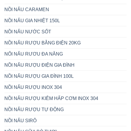
NỒI NẤU CARAMEN
NỒI NẤU GIA NHIỆT 150L
NỒI NẤU NƯỚC SỐT
NỒI NẤU RƯỢU BẰNG ĐIỆN 20KG
NỐI NẤU RƯƠU ĐA NĂNG
NỒI NẤU RƯỢU ĐIỆN GIA ĐÌNH
NỒI NẤU RƯỢU GIA ĐÌNH 100L
NỒI NẤU RƯỢU INOX 304
NỒI NẤU RƯỢU KIÊM HẤP CƠM INOX 304
NỒI NẤU RƯỢU TỰ ĐỘNG
NỒI NẤU SIRÔ