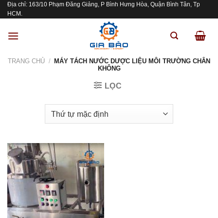
Địa chỉ: 163/10 Phạm Đăng Giảng, P Bình Hưng Hòa, Quận Bình Tân, Tp
Skip
HCM.
to
content
TRANG CHỦ
/
MÁY TÁCH NƯỚC DƯỢC LIỆU MÔI TRƯỜNG CHÂN
KHÔNG
LỌC