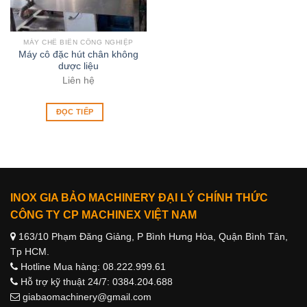
MÁY CHẾ BIẾN CÔNG NGHIỆP
Máy cô đặc hút chân không
dược liệu
Liên hệ
ĐỌC TIẾP
INOX GIA BẢO MACHINERY ĐẠI LÝ CHÍNH THỨC
CÔNG TY CP MACHINEX VIỆT NAM
163/10 Phạm Đăng Giảng, P Bình Hưng Hòa, Quận Bình Tân,
Tp HCM.
Hotline Mua hàng: 08.222.999.61
Hỗ trợ kỹ thuật 24/7: 0384.204.688
giabaomachinery@gmail.com