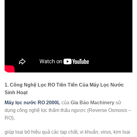
1.
Công Nghệ Lọc RO Tiên Tiến Của Máy Lọc Nước
Sinh Hoạt
Máy lọc nước RO 2000L
của
Gia Bảo Machinery
sử
dụng công nghệ lọc thẩm thấu ngược (Reverse Osmosis –
RO),
giúp loại bỏ hiệu quả các tạp chất, vi khuẩn, virus, kim loại