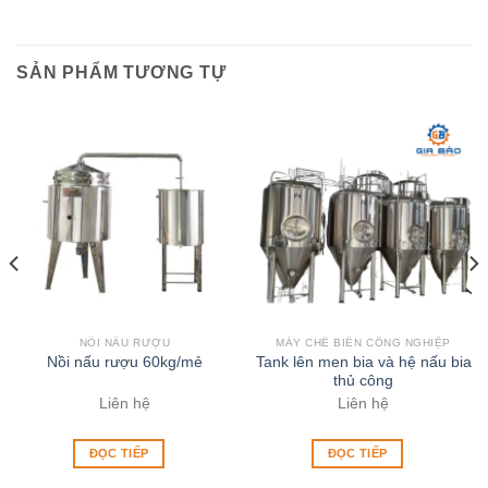
SẢN PHẨM TƯƠNG TỰ
NỒI NẤU RƯỢU
MÁY CHẾ BIẾN CÔNG NGHIỆP
Tank lên men bia và hệ nấu bia
Nồi nấu rượu 60kg/mẻ
thủ công
Liên hệ
Liên hệ
ĐỌC TIẾP
ĐỌC TIẾP