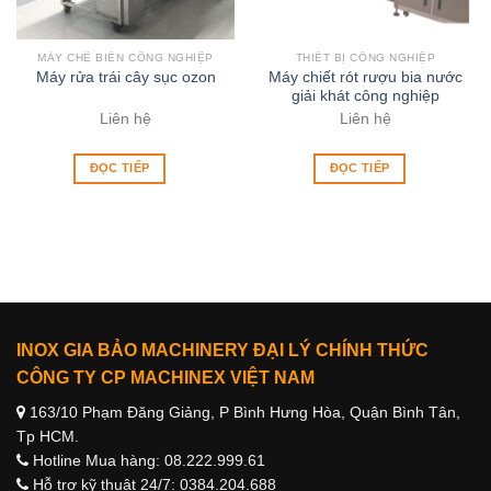
MÁY CHẾ BIẾN CÔNG NGHIỆP
THIẾT BỊ CÔNG NGHIỆP
Máy chiết rót rượu bia nước
Máy rửa trái cây sục ozon
giải khát công nghiệp
Liên hệ
Liên hệ
ĐỌC TIẾP
ĐỌC TIẾP
INOX GIA BẢO MACHINERY ĐẠI LÝ CHÍNH THỨC
CÔNG TY CP MACHINEX VIỆT NAM
163/10 Phạm Đăng Giảng, P Bình Hưng Hòa, Quận Bình Tân,
Tp HCM.
Hotline Mua hàng: 08.222.999.61
Hỗ trợ kỹ thuật 24/7: 0384.204.688