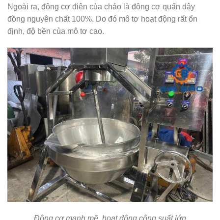
Ngoài ra, động cơ điện của chảo là động cơ quấn dây
đồng nguyên chất 100%. Do đó mô tơ hoạt động rất ổn
định, độ bền của mô tơ cao.
Động cơ mạnh mẽ, hoạt động công suất lớn