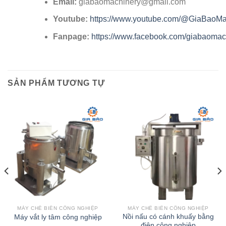
Email:
giabaomachinery@gmail.com
Youtube:
https://www.youtube.com/@GiaBaoMa
Fanpage:
https://www.facebook.com/giabaomac
SẢN PHẨM TƯƠNG TỰ
MÁY CHẾ BIẾN CÔNG NGHIỆP
MÁY CHẾ BIẾN CÔNG NGHIỆP
Nồi nấu có cánh khuấy bằng
Máy vắt ly tâm công nghiệp
điện công nghiệp