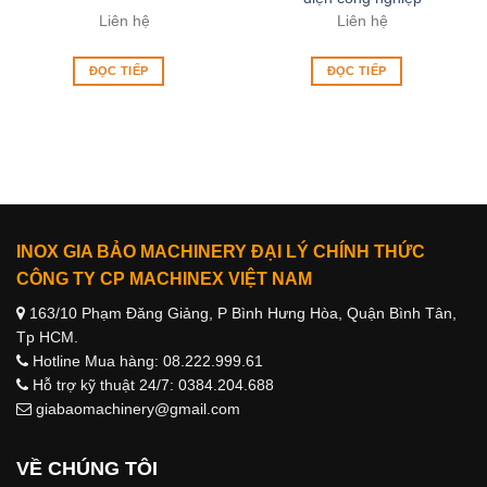
Liên hệ
Liên hệ
ĐỌC TIẾP
ĐỌC TIẾP
INOX GIA BẢO MACHINERY ĐẠI LÝ CHÍNH THỨC
CÔNG TY CP MACHINEX VIỆT NAM
163/10 Phạm Đăng Giảng, P Bình Hưng Hòa, Quận Bình Tân,
Tp HCM.
Hotline Mua hàng: 08.222.999.61
Hỗ trợ kỹ thuật 24/7: 0384.204.688
giabaomachinery@gmail.com
VỀ CHÚNG TÔI