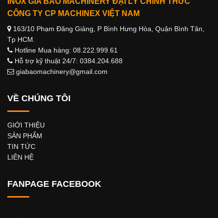
INOX GIA BẢO MACHINERY ĐẠI LÝ CHÍNH THỨC
CÔNG TY CP MACHINEX VIỆT NAM
163/10 Phạm Đăng Giảng, P Bình Hưng Hòa, Quận Bình Tân,
Tp HCM.
Hotline Mua hàng: 08.222.999.61
Hỗ trợ kỹ thuật 24/7: 0384.204.688
giabaomachinery@gmail.com
VỀ CHÚNG TÔI
GIỚI THIỆU
SẢN PHẨM
TIN TỨC
LIÊN HỆ
FANPAGE FACEBOOK