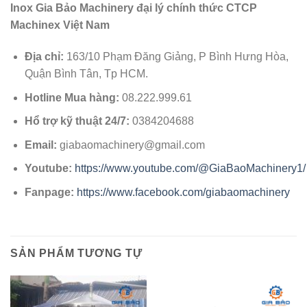
Inox Gia Bảo Machinery đại lý chính thức CTCP
Machinex Việt Nam
Địa chỉ:
163/10 Phạm Đăng Giảng, P Bình Hưng Hòa,
Quận Bình Tân, Tp HCM.
Hotline Mua hàng:
08.222.999.61
Hổ trợ kỹ thuật 24/7:
0384204688
Email:
giabaomachinery@gmail.com
Youtube:
https://www.youtube.com/@GiaBaoMachinery1/
Fanpage:
https://www.facebook.com/giabaomachinery
SẢN PHẨM TƯƠNG TỰ