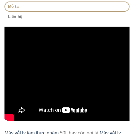
Mô tả
Liên hệ
Máy vắt ly tâm thực phẩm
50L hay còn gọi là
Máy vắt ly