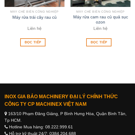
MÁY CHẾ BIẾN CÔNG NGHIỆP
MÁY CHẾ BIẾN CÔNG NGHIỆP
Máy rửa cam rau củ quả sục
Máy rửa trái cây rau củ
ozon
Liên hệ
Liên hệ
ĐỌC TIẾP
ĐỌC TIẾP
INOX GIA BẢO MACHINERY ĐẠI LÝ CHÍNH THỨC
CÔNG TY CP MACHINEX VIỆT NAM
163/10 Phạm Đăng Giảng, P Bình Hưng Hòa, Quận Bình Tân,
Tp HCM.
Hotline Mua hàng: 08.222.999.61
Hỗ trợ kỹ thuật 24/7: 0384.204.688