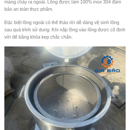
máng chảy ra ngoài. Lồng được làm 100% inox 304 đảm
bảo an toàn thực phẩm.
Đặc biệt lồng ngoài có thể tháo rời dễ dàng vệ sinh lồng
sau quá trình sử dung. Khi nắp lồng vào lồng được cố định
với đế bằng khóa kẹp chắc chắn.