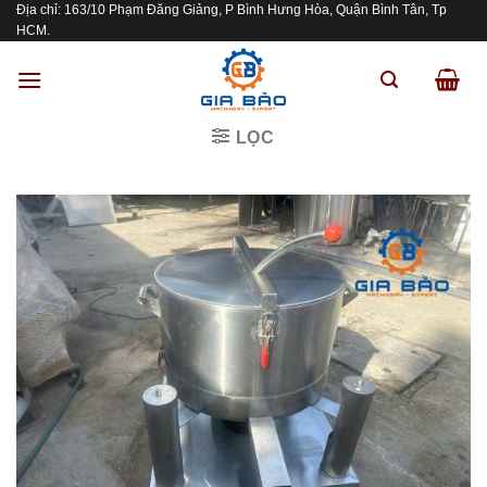
Địa chỉ: 163/10 Phạm Đăng Giảng, P Bình Hưng Hòa, Quận Bình Tân, Tp
Skip
HCM.
to
content
LỌC