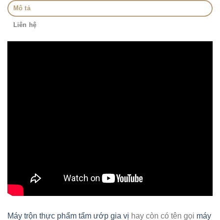
Mô tả
Liên hệ
Máy trộn thực phẩm tẩm ướp gia vị
hay còn có tên gọi
máy