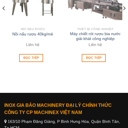
NỒI NẤU RƯỢU
THIẾT BỊ CÔNG NGHIỆP
Máy chiết rót rượu bia nước
Nồi nấu rượu 40kg/mẻ
giải khát công nghiệp
Liên hệ
Liên hệ
ĐỌC TIẾP
ĐỌC TIẾP
INOX GIA BẢO MACHINERY ĐẠI LÝ CHÍNH THỨC
CÔNG TY CP MACHINEX VIỆT NAM
163/10 Phạm Đăng Giảng, P Bình Hưng Hòa, Quận Bình Tân,
Tp HCM.