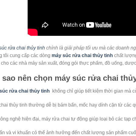
úc rửa chai thủy tinh
chính là giải pháp tối ưu mà các doanh n
g tôi cung cấp các dòng
máy súc rửa chai thủy tinh
chất lượng
 cho các nhà máy sản xuất, đóng gói thực phẩm, đồ uống, dược
i sao nên chọn máy súc rửa chai thủ
súc rửa chai thủy tinh
không chỉ giúp tiết kiệm thời gian mà 
hai thủy tinh thường dễ bị bám bẩn, mốc hay dính cặn từ các qu
ông nghệ hiện đại, máy rửa chai tự động giúp loại bỏ các tạp ch
ẩn và vi khuẩn có thể ảnh hưởng đến chất lượng sản phẩm cuối