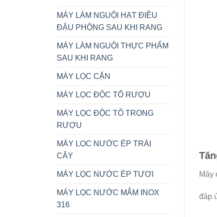
MÁY LÀM NGUỘI HẠT ĐIỀU
ĐẬU PHỘNG SAU KHI RANG
MÁY LÀM NGUỘI THỰC PHẨM
SAU KHI RANG
MÁY LỌC CẶN
MÁY LỌC ĐỘC TỐ RƯỢU
MÁY LỌC ĐỘC TỐ TRONG
RƯỢU
MÁY LỌC NƯỚC ÉP TRÁI
Tăn
CÂY
MÁY LỌC NƯỚC ÉP TƯƠI
Máy c
MÁY LỌC NƯỚC MẮM INOX
đáp ứ
316