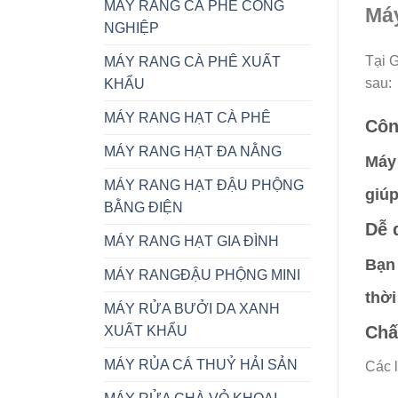
MÁY RANG CÀ PHÊ CÔNG
Máy
NGHIỆP
Tại 
MÁY RANG CÀ PHÊ XUẤT
sau:
KHẨU
MÁY RANG HẠT CÀ PHÊ
Côn
MÁY RANG HẠT ĐA NẰNG
Máy 
MÁY RANG HẠT ĐẬU PHỘNG
giúp
BẰNG ĐIỆN
Dễ 
MÁY RANG HẠT GIA ĐÌNH
Bạn 
MÁY RANGĐẬU PHỘNG MINI
thời
MÁY RỬA BƯỞI DA XANH
Chấ
XUẤT KHẨU
MÁY RỦA CÁ THUỶ HẢI SẢN
Các l