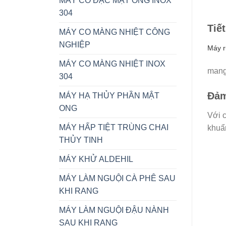
MÁY CÔ ĐẶC MẬT ONG INOX
304
Tiế
MÁY CO MÀNG NHIỆT CÔNG
NGHIỆP
Máy r
MÁY CO MÀNG NHIỆT INOX
mang 
304
Đảm
MÁY HẠ THỦY PHẦN MẬT
ONG
Với c
MÁY HẤP TIỆT TRÙNG CHAI
khuẩ
THỦY TINH
MÁY KHỬ ALDEHIL
MÁY LÀM NGUỘI CÀ PHÊ SAU
KHI RANG
MÁY LÀM NGUỘI ĐẬU NÀNH
SAU KHI RANG