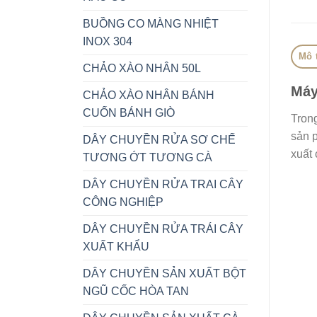
BUỒNG CO MÀNG NHIỆT
INOX 304
Mô 
CHẢO XÀO NHÂN 50L
Máy
CHẢO XÀO NHÂN BÁNH
CUỐN BÁNH GIÒ
Tron
sản p
DÂY CHUYỀN RỬA SƠ CHẾ
xuất 
TƯƠNG ỚT TƯƠNG CÀ
DÂY CHUYỀN RỬA TRAI CÂY
CÔNG NGHIỆP
DÂY CHUYỀN RỬA TRÁI CÂY
XUẤT KHẨU
DÂY CHUYỀN SẢN XUẤT BỘT
NGŨ CỐC HÒA TAN