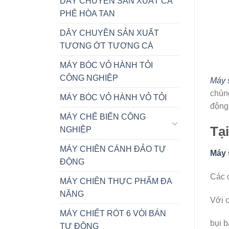
DÂY CHUYỀN SẢN XUẤT CÀ
PHÊ HÒA TAN
DÂY CHUYỀN SẢN XUẤT
TƯƠNG ỚT TƯƠNG CÀ
MÁY BÓC VỎ HÀNH TỎI
CÔNG NGHIỆP
Máy s
chún
MÁY BÓC VỎ HÀNH VỎ TỎI
động
MÁY CHẾ BIẾN CÔNG
Tạ
NGHIỆP
MÁY CHIÊN CÁNH ĐẢO TỰ
Máy 
ĐỘNG
Các c
MÁY CHIÊN THỰC PHẨM ĐA
NĂNG
Với c
MÁY CHIẾT RÓT 6 VÒI BÁN
bụi b
TỰ ĐỘNG