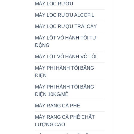
MÁY LỌC RƯỢU
MÁY LỌC RƯỢU ALCOFIL
MÁY LỌC RƯỢU TRÁI CÂY
MÁY LỘT VỎ HÀNH TỎI TỰ
ĐỘNG
MÁY LỘT VỎ HÀNH VỎ TỎI
MÁY PHI HÀNH TỎI BẰNG
ĐIỆN
MÁY PHI HÀNH TỎI BẰNG
ĐIỆN 10KG/MẺ
MÁY RANG CÀ PHÊ
MÁY RANG CÀ PHÊ CHẤT
LƯỢNG CAO