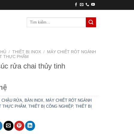
Tìm
kiếm:
CHỦ
/
THIẾT BỊ INOX
/
MÁY CHIẾT RÓT NGÀNH
ÁT THỰC PHẨM
úc rửa chai thủy tinh
hệ
:
CHẬU RỬA, BÀN INOX
,
MÁY CHIẾT RÓT NGÀNH
ÁT THỰC PHẨM
,
THIẾT BỊ CÔNG NGHIỆP
,
THIẾT BỊ