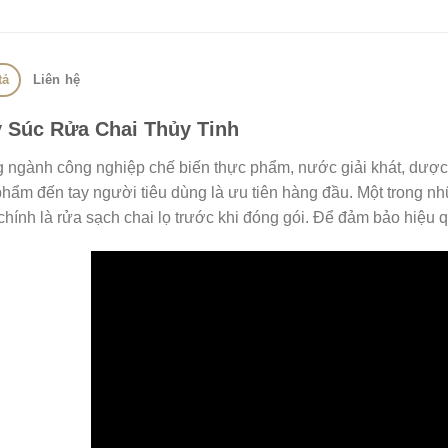
tả
Liên hệ
 Súc Rửa Chai Thủy Tinh
g ngành công nghiệp chế biến thực phẩm, nước giải khát, dượ
hẩm đến tay người tiêu dùng là ưu tiên hàng đầu. Một trong nh
chính là rửa sạch chai lọ trước khi đóng gói. Để đảm bảo hiệu q