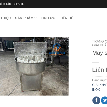
Bình Tân, Tp HCM.
 THIỆU
SẢN PHẨM
TIN TỨC
LIÊN HỆ
TRANG 
GIẢI KH
Máy s
Liên 
Danh mục
GIẢI KH
INOX