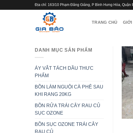
Skip
Địa chỉ: 163/10 Phạm Đăng Giảng, P Bình Hưng Hòa, Quận 
to
content
TRANG CHỦ
GIỚI
DANH MỤC SẢN PHẨM
ÁY VẮT TÁCH DẦU THƯC
PHẨM
BỒN LÀM NGUỘI CÀ PHÊ SAU
KHI RANG 20KG
BỒN RỬA TRÁI CÂY RAU CỦ
SỤC OZONE
BỒN SỤC OZONE TRÁI CÂY
RAU CỦ