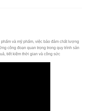
c phẩm và mỹ phẩm, việc bảo đảm chất lượng
ững công đoạn quan trọng trong quy trình sản
uả, tiết kiệm thời gian và công sức