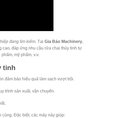
ghiệp đang tìm kiếm.
Tại
Gia Bảo Machinery
,
 cao, đáp ứng nhu cầu rửa chai thủy tinh tự
 phẩm, mỹ phẩm, v.v.
y tinh
còn đảm bảo hiệu quả làm sạch vượt trội.
y trình sản xuất, vận chuyển.
ất,
 cùng. Đặc biệt, các máy này giúp: