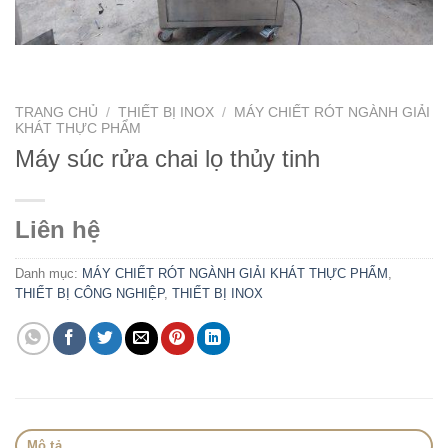
TRANG CHỦ
/
THIẾT BỊ INOX
/
MÁY CHIẾT RÓT NGÀNH GIẢI
KHÁT THỰC PHẨM
Máy súc rửa chai lọ thủy tinh
Liên hệ
Danh mục:
MÁY CHIẾT RÓT NGÀNH GIẢI KHÁT THỰC PHẨM
,
THIẾT BỊ CÔNG NGHIỆP
,
THIẾT BỊ INOX
Mô tả