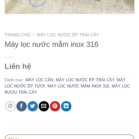
TRANG CHỦ
/
MÁY LỌC NƯỚC ÉP TRÁI CÂY
Máy lọc nước mắm inox 316
Liên hệ
Danh mục:
MÁY LỌC CẶN
,
MÁY LỌC NƯỚC ÉP TRÁI CÂY
,
MÁY
LỌC NƯỚC ÉP TƯƠI
,
MÁY LỌC NƯỚC MẮM INOX 316
,
MÁY LỌC
RƯỢU TRÁI CÂY