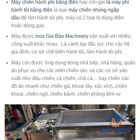
Máy chiên hành phi bằng điện
hay còn gọi
là máy phi
hành tỏi bằng điện
là loại
máy chiên nhúng ngập
dầu
để làm hành tỏi phi. máy có 2 loại là dùng điện
hoặc dùng gas.
Máy được
inox Gia Bảo
Machinery
sản xuất với nhiều
công suất khác nhau. Là cánh tay đắc lực cho các hộ
gia đình, cơ sở chế biến hành tỏi, làm hành tỏi phi.
Máy còn được ứng dụng trong nhà bếp, nhà hàng, quán
ăn phục vụ cho các món chiên rán. và các cơ sở sản
xuất như đậu chiên, cá chiên, chả cá… hay chiên các
đồ ăn nhanh như chiên gà, khoai tây, xúc xích, chiên
khoai, chiên ngô, chiên bánh, chiên phồng tôm vv