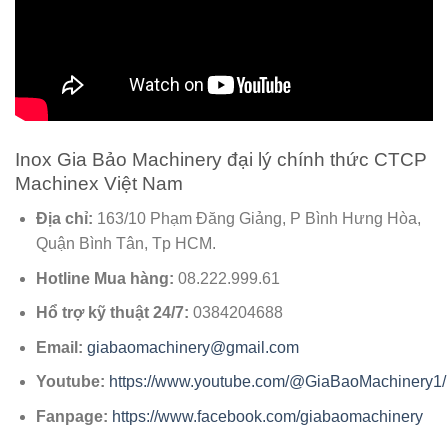
Inox Gia Bảo Machinery đại lý chính thức CTCP
Machinex Việt Nam
Địa chỉ:
163/10 Phạm Đăng Giảng, P Bình Hưng Hòa,
Quận Bình Tân, Tp HCM.
Hotline Mua hàng:
08.222.999.61
Hổ trợ kỹ thuật 24/7:
0384204688
Email:
giabaomachinery@gmail.com
Youtube:
https://www.youtube.com/@GiaBaoMachinery1/
Fanpage:
https://www.facebook.com/giabaomachinery