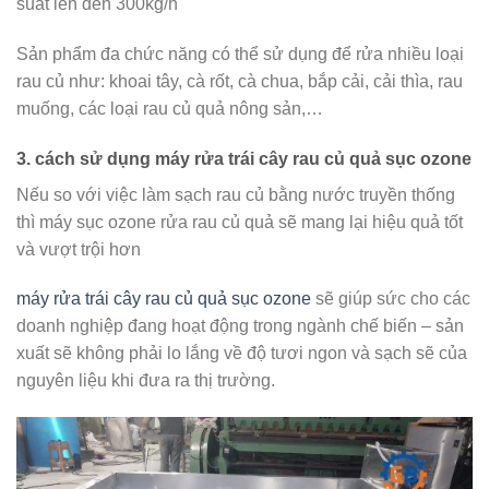
suất lên đến 300kg/h
Sản phẩm đa chức năng có thể sử dụng để rửa nhiều loại
rau củ như: khoai tây, cà rốt, cà chua, bắp cải, cải thìa, rau
muống, các loại rau củ quả nông sản,…
3. cách sử dụng máy rửa trái cây rau củ quả sục ozone
Nếu so với việc làm sạch rau củ bằng nước truyền thống
thì máy sục ozone rửa rau củ quả sẽ mang lại hiệu quả tốt
và vượt trội hơn
máy rửa trái cây rau củ quả sục ozone
sẽ giúp sức cho các
doanh nghiệp đang hoạt động trong ngành chế biến – sản
xuất sẽ không phải lo lắng về độ tươi ngon và sạch sẽ của
nguyên liệu khi đưa ra thị trường.