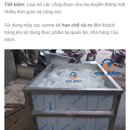
Tiết kiệm:
Loại bỏ các công đoạn rửa rau truyền thống mất
nhiều thời gian và công sức
Sử dụng máy sục ozone sẽ
hạn chế rủi ro
đến khách
hàng khi sử dụng thực phẩm tại quán ăn, nhà hàng của
mình.