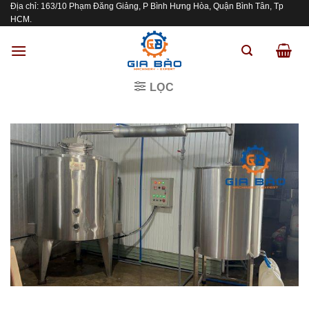
Địa chỉ: 163/10 Phạm Đăng Giảng, P Bình Hưng Hòa, Quận Bình Tân, Tp
Skip
HCM.
to
content
LỌC