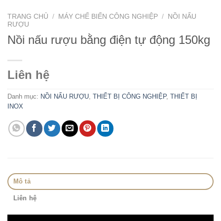
TRANG CHỦ
/
MÁY CHẾ BIẾN CÔNG NGHIỆP
/
NỒI NẤU
RƯỢU
Nồi nấu rượu bằng điện tự động 150kg
Liên hệ
Danh mục:
NỒI NẤU RƯỢU
,
THIẾT BỊ CÔNG NGHIỆP
,
THIẾT BỊ
INOX
Mô tả
Liên hệ