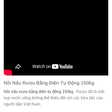
Nồi Nấu Rượu Bằng Điện Tự Động 150kg
Nồi nấu rượu bằng điện tự động 150kg
. Rượu đã là một
loại nước uống không thể thiếu đối với các bữa tiệc của
người dân Việt Nam.