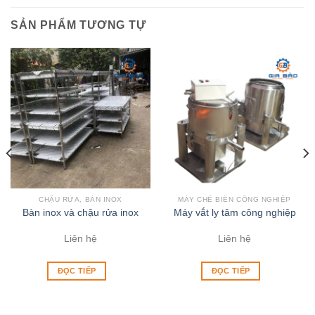
SẢN PHẨM TƯƠNG TỰ
CHẬU RỬA, BÀN INOX
MÁY CHẾ BIẾN CÔNG NGHIỆP
Bàn inox và chậu rửa inox
Máy vắt ly tâm công nghiệp
Liên hệ
Liên hệ
ĐỌC TIẾP
ĐỌC TIẾP